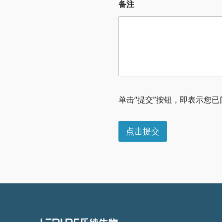
备注
求
*
职
称
单击“提交”按钮，即表示您
点击提交