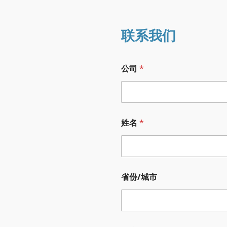
联系我们
职
公司
*
称
*
短
信
验
证
姓名
*
码
省
份
/
城
市
省份/城市
具
体
服
务
需