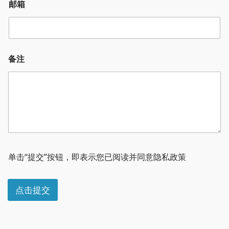
邮箱
邮
备注
箱
*
省
份
/
城
市
单击“提交”按钮，即表示您已阅读并同意隐私政策
点击提交