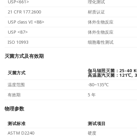
USP<661>
理化测试
21 CFR 177.2600
材质认证
USP class VI <88>
体外生物反应
USP <87>
体外生物反应
ISO 10993
细胞毒性测试
灭菌方式及有效期
伽马辐照灭菌：25-40 K
灭菌方式
高温蒸汽灭菌：121℃, 3
温度范围
-80~135℃
有效期
5 年
物理参数
测试标准
测试项目
ASTM D2240
硬度