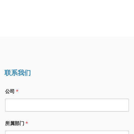
联系我们
*
公司
*
邮
箱
短
信
验
证
所属部门
*
码