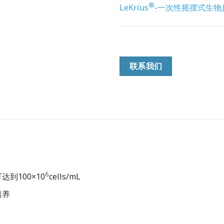
®
LeKrius
-一次性摇摆式生物反
联系我们
6
到100×10
cells/mL
培养