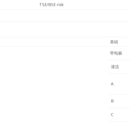
TSE/BSE risk
基础
带电极
灌流
A
B
C