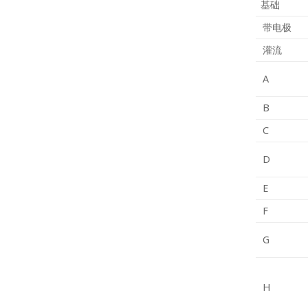
基础
带电极
灌流
A
B
C
D
E
F
G
H