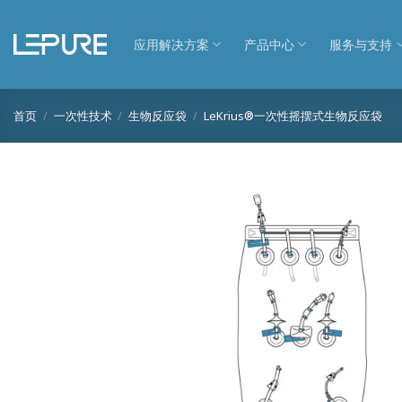
跳
到
应用解决方案
产品中心
服务与支持
内
容
首页
/
一次性技术
/
生物反应袋
/
LeKrius®一次性摇摆式生物反应袋