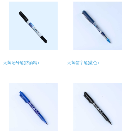
无菌记号笔(防酒精）
无菌签字笔(蓝色）