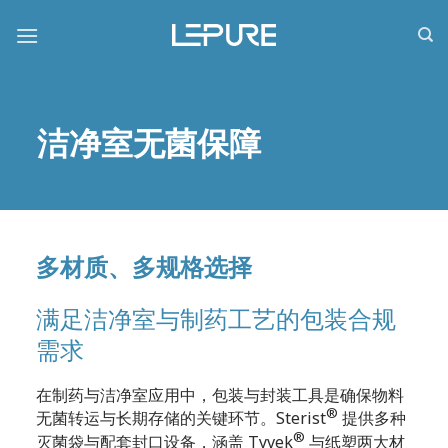
跳
到
内
容
洁净室无菌保障
多材质、多规格选择
满足洁净室与制药工艺的包装合规
需求
在制药与洁净室应用中，包装与封装工具是确保物料
®
无菌转运与长期存储的关键环节。Sterist
提供多种
®
灭菌袋与配套封口设备，涵盖 Tyvek
与纸塑两大材