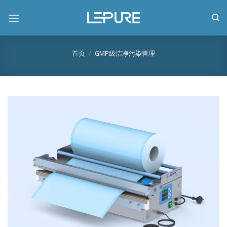
跳
到
内
容
首页
/
GMP级洁净污染管理