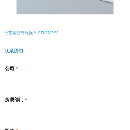
无菌聚酯纤维拖布 ST02MP20
联系我们
*
公司
*
姓
名
*
所属部门
*