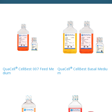
®
®
QuaCell
CellBest 007 Feed Me
QuaCell
CellBest Basal Mediu
dium
m