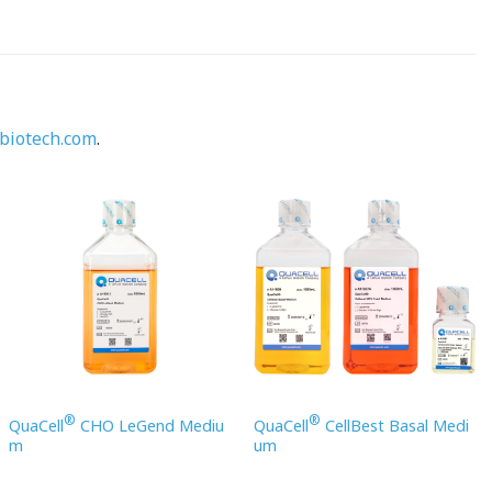
biotech.com
.
®
®
QuaCell
CHO LeGend Mediu
QuaCell
CellBest Basal Medi
m
um