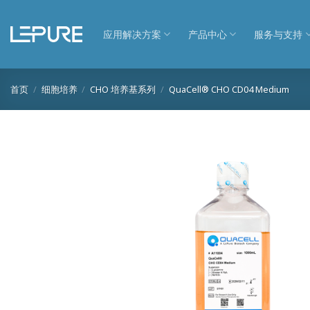
跳
到
应用解决方案
产品中心
服务与支持
内
容
首页
/
细胞培养
/
CHO 培养基系列
/
QuaCell® CHO CD04 Medium