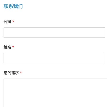
联系我们
*
公司
*
所
属
部
门
职
位
姓名
*
短
信
验
证
码
您的需求
*