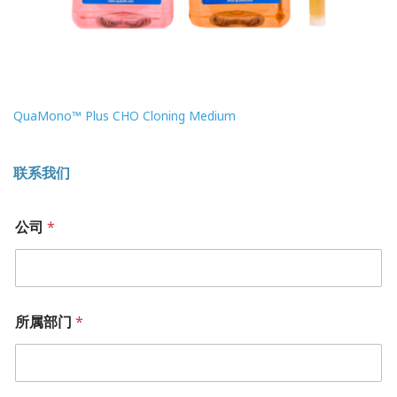
QuaMono™ Plus CHO Cloning Medium
联系我们
电
公司
*
话
*
姓
名
*
所属部门
*