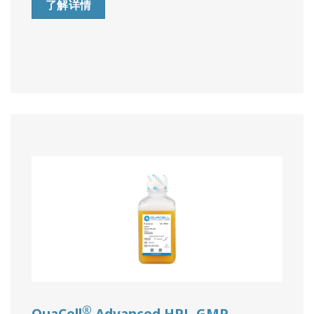
了解详情
®
QuaCell
Advanced HPL-GMP