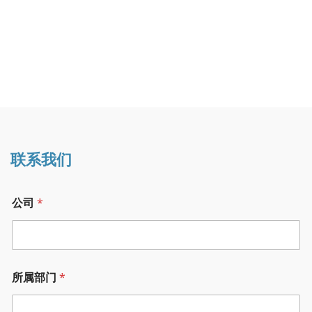
联系我们
邮
公司
*
箱
*
姓
名
公
司
所属部门
*