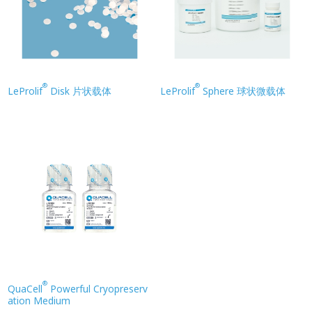
®
®
LeProlif
Disk 片状载体
LeProlif
Sphere 球状微载体
®
QuaCell
Powerful Cryopreserv
ation Medium