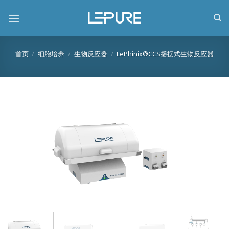
跳
到
内
容
首页
/
细胞培养
/
生物反应器
/
LePhinix®CCS摇摆式生物反应器