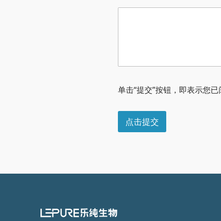
具
体
单击“提交”按钮，即表示您
服
务
需
点击提交
求
公
司
省
份
/
城
市