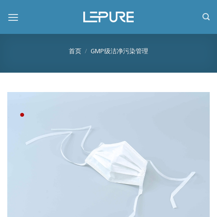
跳
到
内
容
首页
/
GMP级洁净污染管理