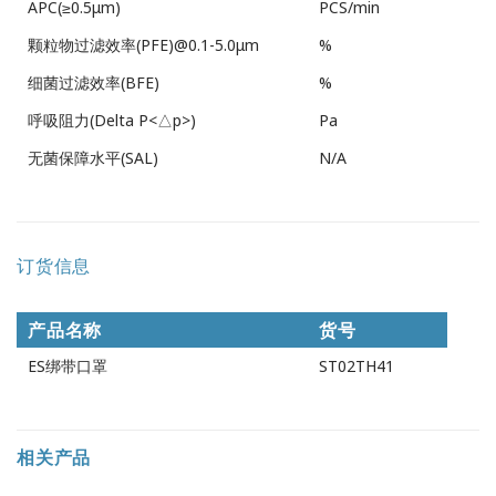
APC(≥0.5μm)
PCS/min
颗粒物过滤效率(PFE)@0.1-5.0μm
%
细菌过滤效率(BFE)
%
呼吸阻力(Delta P<△p>)
Pa
无菌保障水平(SAL)
N/A
订货信息
产品名称
货号
ES绑带口罩
ST02TH41
相关产品