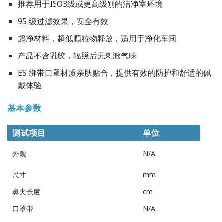
推荐用于ISO3级或更高级别的洁净室环境
95 级过滤效果，安全有效
超净材料，超低颗粒物释放，适用于净化车间
产品不含乳胶，辐照后无刺激气味
ES 绑带口罩材质亲肤贴合，提供有效的防护和舒适的佩
戴体验
基本参数
测试项目
单位
外观
N/A
尺寸
mm
鼻夹长度
cm
口罩带
N/A