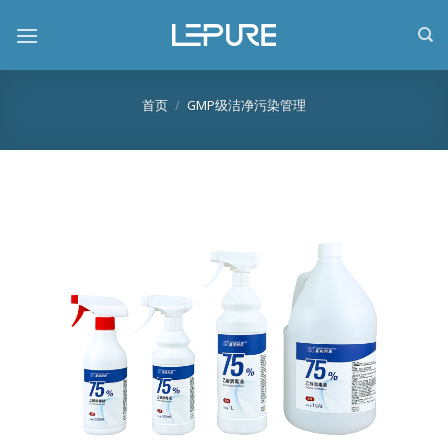
跳
到
内
容
首页
/
GMP级洁净污染管理