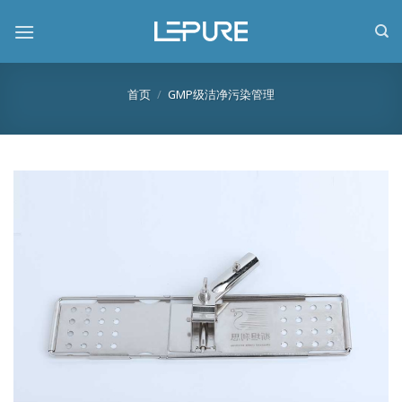
跳
到
内
容
首页
/
GMP级洁净污染管理