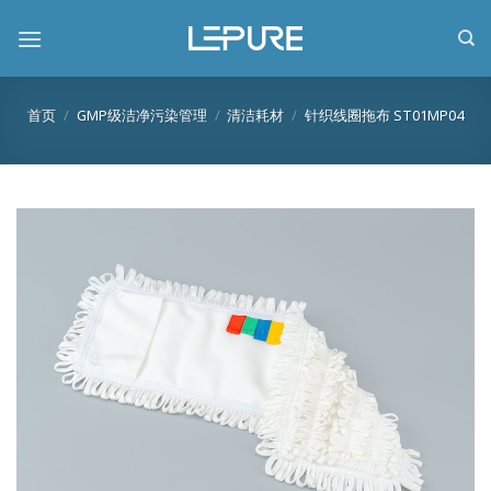
跳
到
内
容
首页
/
GMP级洁净污染管理
/
清洁耗材
/
针织线圈拖布 ST01MP04