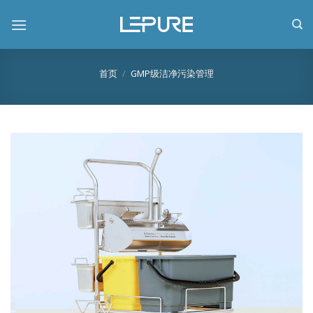
跳
到
内
容
首页
/
GMP级洁净污染管理