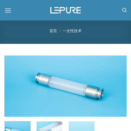
跳
到
内
容
首页
/
一次性技术