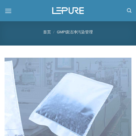
跳
到
内
容
首页
/
GMP级洁净污染管理