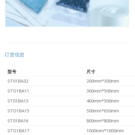
订货信息
型号
尺寸
ST01BA32
200mm*300mm
STO1BA11
300mm*500mm
ST01BA13
400mm*500mm
STO1BA15
500mm*650mm
ST01BA16
800mm*800mm
STO1BA17
1000mm*1000mm