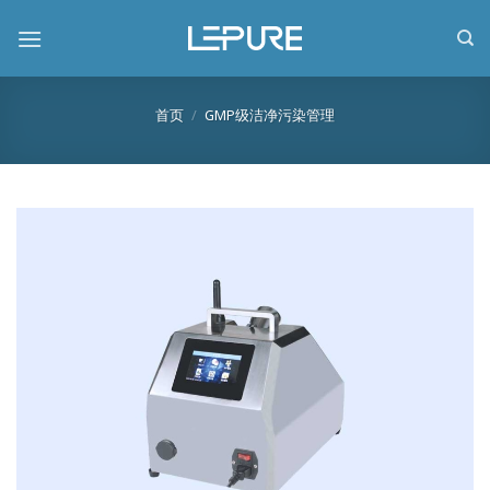
跳
到
内
容
首页
/
GMP级洁净污染管理