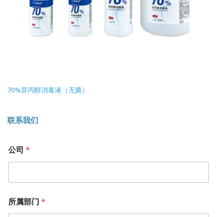
70%异丙醇消毒液（无菌）
联系我们
*
公司
*
职
位
短
信
验
证
所属部门
*
码
公