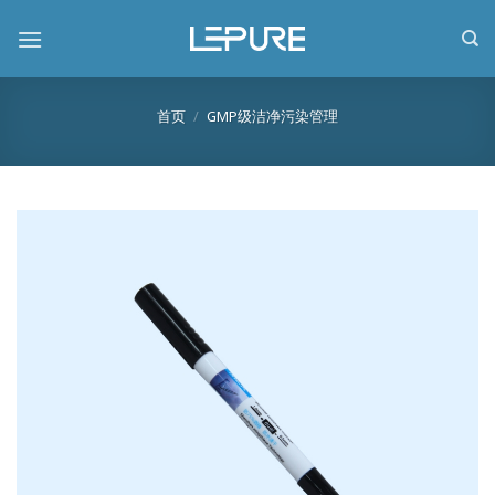
跳
到
内
容
首页
/
GMP级洁净污染管理