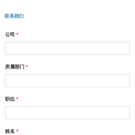
联系我们
您
公司
*
的
需
求
*
*
所属部门
*
职位
*
姓名
*