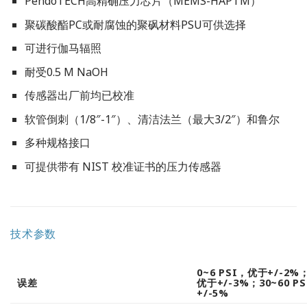
PendoTECH高精确压力芯片（MEMS-HAPTM）
聚碳酸酯PC或耐腐蚀的聚砜材料PSU可供选择
可进行伽马辐照
耐受0.5 M NaOH
传感器出厂前均已校准
软管倒刺（1/8″-1″）、清洁法兰（最大3/2″）和鲁尔
多种规格接口
可提供带有 NIST 校准证书的压力传感器
技术参数
0~6 PSI，优于+/-2%；
误差
优于+/-3%；30~60 P
+/-5%