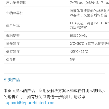
压力测量范围
7~75 psi (0.689~5.171 b
与液体直接接触的材料均符合U
生物兼容性
VI要求，灭菌前后均符合
FDA认证，符合ISO 13
生产环境
万级洁净室
伽玛辐照
最高50 kGy
操作温度
2℃~50℃（其它温度需
储存温度
-25℃~65℃
保质期
5年
相关产品
本页面展示的产品、应用及解决方案不构成任何明示或暗示
的销售许可。如有疑问或需进一步说明，请联系
support@lepurebiotech.com
.