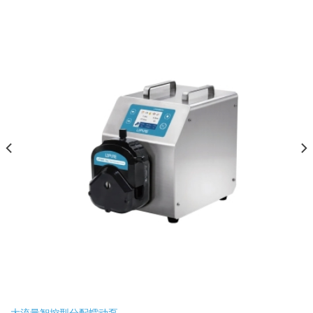
大流量智控型分配蠕动泵