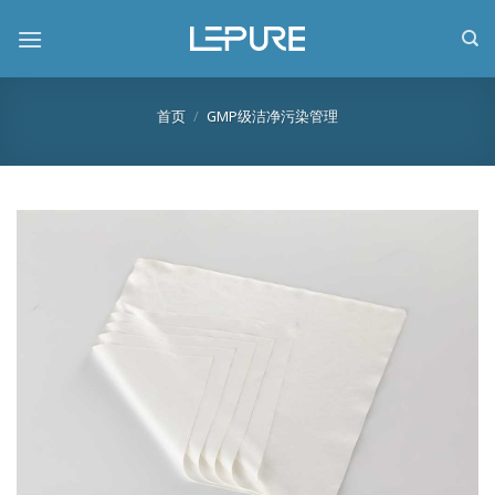
跳
到
内
容
首页
/
GMP级洁净污染管理