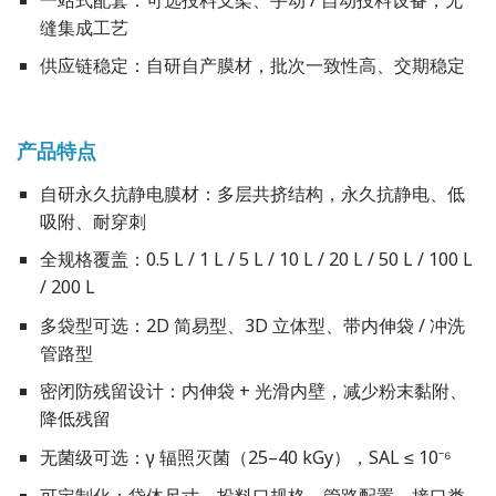
缝集成工艺
供应链稳定：自研自产膜材，批次一致性高、交期稳定
产品特点
自研永久抗静电膜材：多层共挤结构，永久抗静电、低
吸附、耐穿刺
全规格覆盖：0.5 L / 1 L / 5 L / 10 L / 20 L / 50 L / 100 L
/ 200 L
多袋型可选：2D 简易型、3D 立体型、带内伸袋 / 冲洗
管路型
密闭防残留设计：内伸袋 + 光滑内壁，减少粉末黏附、
降低残留
无菌级可选：γ 辐照灭菌（25–40 kGy），SAL ≤ 10⁻⁶
可定制化：袋体尺寸、投料口规格、管路配置、接口类