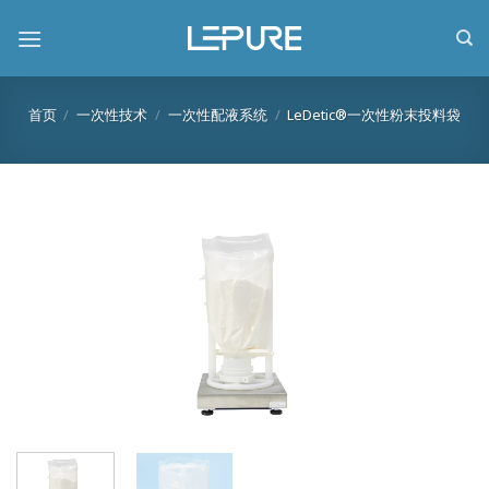
跳
到
内
容
首页
/
一次性技术
/
一次性配液系统
/
LeDetic®一次性粉末投料袋