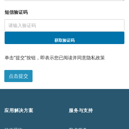
短信验证码
获取验证码
您
的
单击“提交”按钮，即表示您已阅读并同意隐私政策
需
求
短
点击提交
信
验
证
码
公
司
应用解决方案
服务与支持