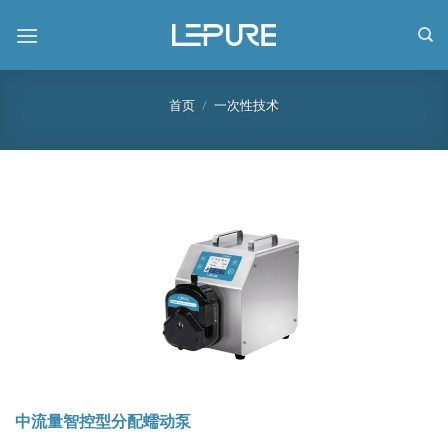
跳
到
内
容
首页
/
一次性技术
中流量智控型分配蠕动泵