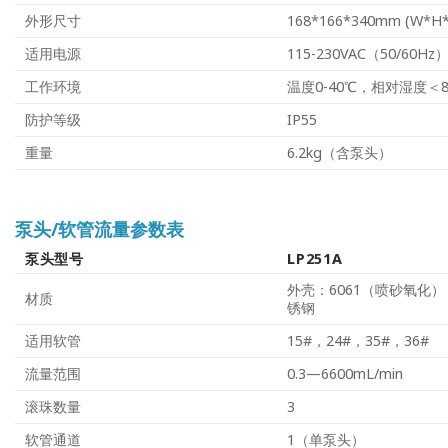
外形尺寸
168*166*340mm (W*H
适用电源
115-230VAC（50/60Hz
工作环境
温度0-40℃，相对湿度＜8
防护等级
IP55
重量
6.2kg（含泵头）
泵头/软管流量参数表
泵头型号
LP251A
外壳：6061（喷砂氧化）
材质
锈钢
适用软管
15#，24#，35#，36#
流量范围
0.3—6600mL/min
滚珠数量
3
软管通道
1（单泵头）