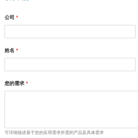
所
公司
*
属
部
门
所
属
部
姓名
*
门
备
注
您的需求
*
可详细描述基于您的应用需求所需的产品及具体需求