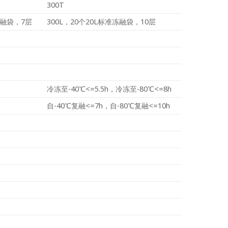
300T
冻融袋，7层
300L，20个20L标准冻融袋，10层
冷冻至-40℃<=5.5h，冷冻至-80℃<=8h
自-40℃复融<=7h，自-80℃复融<=10h