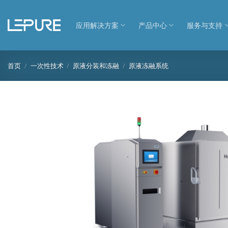
跳
到
应用解决方案
产品中心
服务与支持
内
容
首页
/
一次性技术
/
原液分装和冻融
/
原液冻融系统