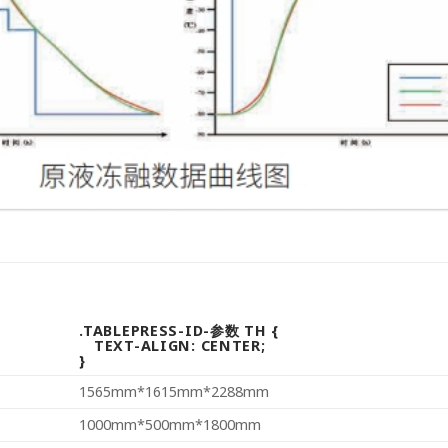
.TABLEPRESS-ID-参数 TH {
TEXT-ALIGN: CENTER;
}
1565mm*1615mm*2288mm
1000mm*500mm*1800mm