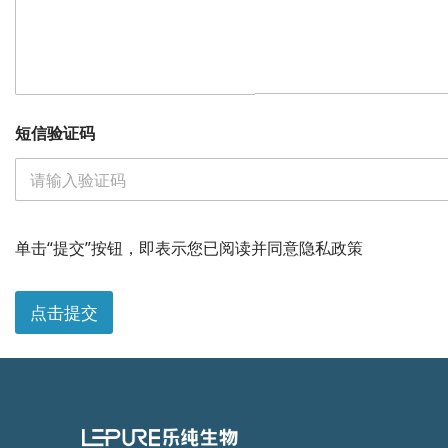
短信验证码
职
位
单击“提交”按钮，即表示您已阅读并同意隐私政策
公
司
公
点击提交
司