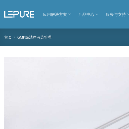
跳
到
应用解决方案
产品中心
服务与支持
内
容
首页
/
GMP级洁净污染管理