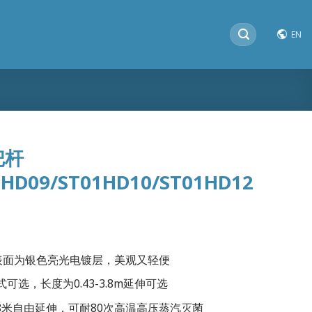
搜
EN
索：
把杆
1HD09/ST01HD10/ST01HD12
表面为银色亮光电镀层，美观又轻便
选，长度为0.43-3.8m延伸可选
.8米自由延伸，可耐80次高温高压蒸汽灭菌