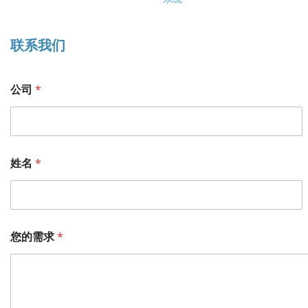
联系我们
公司
*
姓名
*
所
您的需求
*
属
部
门
邮
箱
所