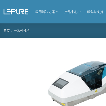
跳
到
应用解决方案
产品中心
服务与支持
内
容
首页
/
一次性技术