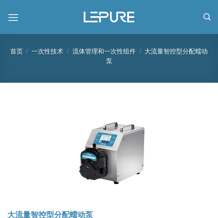
跳
到
内
容
首页
/
一次性技术
/
流体管理和一次性组件
/
大流量智控型分配蠕动
泵
大流量智控型分配蠕动泵