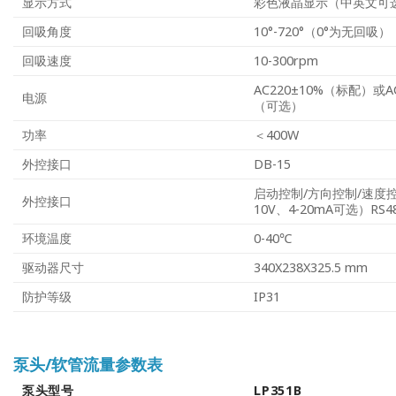
显示方式
彩色液晶显示（中英文可
回吸角度
10°-720°（0°为无回吸）
回吸速度
10-300rpm
AC220±10%（标配）或AC
电源
（可选）
功率
＜400W
外控接口
DB-15
启动控制/方向控制/速度控制
外控接口
10V、4-20mA可选）RS
环境温度
0-40℃
驱动器尺寸
340X238X325.5 mm
防护等级
IP31
泵头/软管流量参数表
泵头型号
LP351B