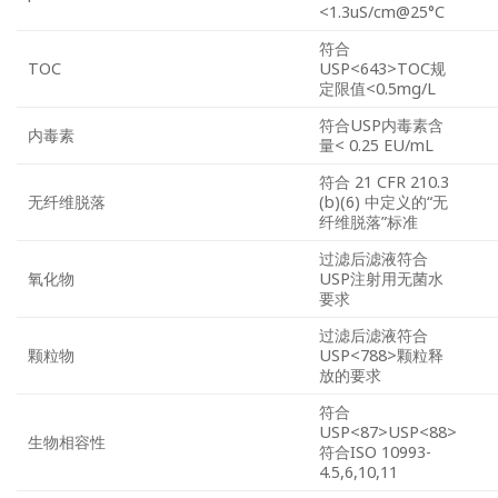
<1.3uS/cm@25°C
符合
TOC
USP<643>TOC规
定限值<0.5mg/L
符合USP内毒素含
内毒素
量< 0.25 EU/mL
符合 21 CFR 210.3
无纤维脱落
(b)(6) 中定义的“无
纤维脱落”标准
过滤后滤液符合
氧化物
USP注射用无菌水
要求
过滤后滤液符合
颗粒物
USP<788>颗粒释
放的要求
符合
USP<87>USP<88>
生物相容性
符合ISO 10993-
4.5,6,10,11