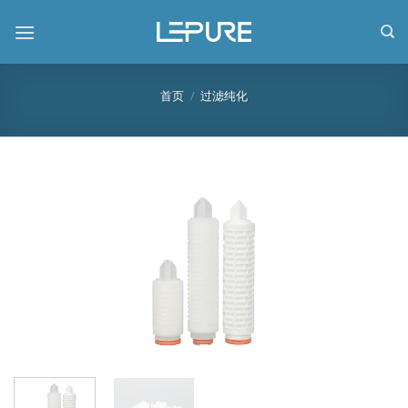
跳
到
内
容
首页
/
过滤纯化