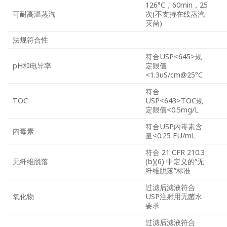
126°C，60min，25
可耐高温蒸汽
次(不支持在线蒸汽
灭菌)
法规符合性
符合USP<645>规
pH和电导率
定限值
<1.3uS/cm@25°C
符合
TOC
USP<643>TOC规
定限值<0.5mg/L
符合USP内毒素含
内毒素
量<0.25 EU/mL
符合 21 CFR 210.3
无纤维脱落
(b)(6) 中定义的“无
纤维脱落”标准
过滤后滤液符合
氧化物
USP注射用无菌水
要求
过滤后滤液符合