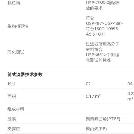
颗粒物
USP<788>颗粒释
放的要求
符合
USP<87>USP<88>
生物相容性
符台1S0O 10993-
4.5.6.10.11
过滤器所用高分子
材料符合
理化测试
USP<661>中对理
化测试的标准
筒式滤器技术参数
尺寸
02
04
0.2
面积
0.17 m²
m²
组成材料
滤膜
聚四氟乙烯(PTFE)
支撑层
聚丙烯(PP)