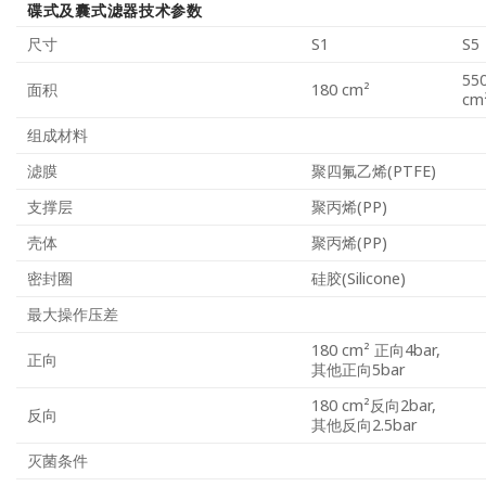
碟式及囊式滤器技术参数
尺寸
S1
S5
55
面积
180 cm²
cm
组成材料
滤膜
聚四氟乙烯(PTFE)
支撑层
聚丙烯(PP)
壳体
聚丙烯(PP)
密封圈
硅胶(Silicone)
最大操作压差
180 cm² 正向4bar,
正向
其他正向5bar
180 cm²反向2bar,
反向
其他反向2.5bar
灭菌条件