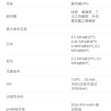
壳体
聚丙烯(PP)
硅胶、氟橡胶、三
密封圈
元乙丙橡胶、外包
覆四氟乙烯橡胶
最大操作压差
0.5 MPa@25℃;
0.45 MPa@40℃;
正向
0.4MPa@60℃,0.2
MPa@80°C
0.3 MPa@25°C; 0.1
反向
MPa@80°C
灭菌条件
134°C，30 min，
SIP
30次(压差不超过
350mbar)
法规符合性
符合USP<645>规
pH和电导率
定限值