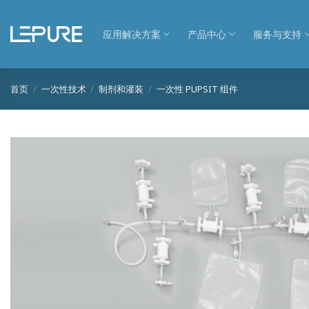
跳
到
应用解决方案
产品中心
服务与支持
内
容
首页
/
一次性技术
/
制剂和灌装
/
一次性 PUPSIT 组件