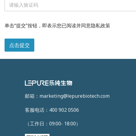
短
信
单击“提交”按钮，即表示您已阅读并同意隐私政策
验
证
码
点击提交
*
职
位
您
的
需
求
邮箱：marketing@lepurebiotech.com
客服电话：400 902 0506
（工作日：09:00- 18:00）