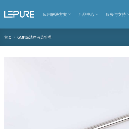
跳
到
应用解决方案
产品中心
服务与支持
内
容
首页
/
GMP级洁净污染管理