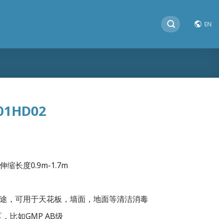
搜
EN
索：
1HD02
缩长度0.9m-1.7m
用途，可用于天花板，墙面，地面等清洁消毒
比如GMP AB级