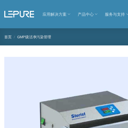
跳
到
应用解决方案
产品中心
服务与支持
内
容
首页
/
GMP级洁净污染管理