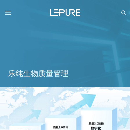
跳
到
内
容
乐纯生物质量管理