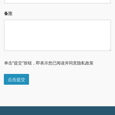
备注
公
司
单击“提交”按钮，即表示您已阅读并同意隐私政策
备
注
职
点击提交
称