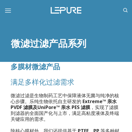
跳
到
内
容
微滤过滤产品系列
多膜材微滤产品
满足多样化过滤需求
微滤过滤是生物制药工艺中保障液体无菌与纯净的核
心步骤。乐纯生物依托自主研发的
Extreme™ 亲水
PVDF 滤膜及UniPore™ 亲水 PES 滤膜
，实现了滤膜
到滤器的全面国产化与上市，满足高粘度液体及终端
关键应用的需求。
除核心膜材外，我们还提供基于
PTFE、PP
等多种材