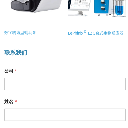
®
数字转速型蠕动泵
LePhinix
EZG台式生物反应器
联系我们
公司
*
姓名
*
*