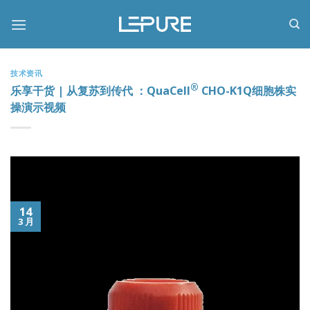
跳
到
内
容
技术资讯
®
乐享干货 | 从复苏到传代 ：QuaCell
CHO-K1Q细胞株实
操演示视频
14
3 月