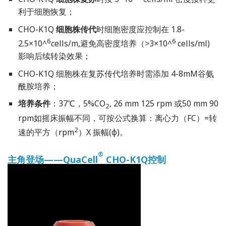
利于细胞恢复；
CHO-K1Q
细胞株传代
时细胞密度应控制在 1.8-
6
6
2.5×10^
cells/m,避免高密度培养（>3×10^
cells/ml)
影响后续转染效果；
CHO-K1Q 细胞株在复苏传代培养时需添加 4-8mM谷氨
酰胺培养；
培养条件
：37℃，5%CO
, 26 mm 125 rpm 或50 mm 90
2
rpm如摇床振幅不同，可按公式换算：离心力（FC）=转
2
速的平方（rpm
）X 振幅(φ)。
®
主角登场——QuaCell
CHO-K1Q控制