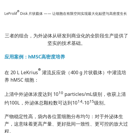
®
LeProlif
Disk 片状载体 —— 让细胞在有限空间实现最大化贴壁与高密度生长
三者的组合，为外泌体从研发到商业化的全阶段生产提供了
坚实的技术基础。
应用案例：hMSC高密度培养
®
在 20 L LeKrius
灌流反应袋（400 g 片状载体）中灌流培
养 hMSC 细胞：
10
上清中外泌体浓度达到 10
particles/mL级别，收获上清
14
15
约100L，外泌体总颗粒数可达到10
-10
级别。
产物稳定性高，袋内各位置细胞分布均匀：对于外泌体生
产，这意味着更高产量、更好
批间一致性
、更可控的放大过
程。