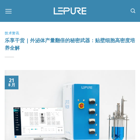
跳
到
内
容
技术资讯
乐享干货 | 外泌体产量翻倍的秘密武器：贴壁细胞高密度培
养全解
21
8 月