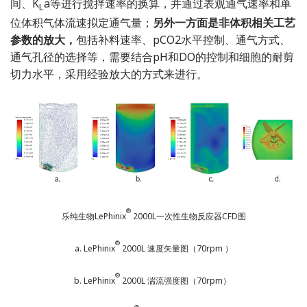
间、K
a等进行搅拌速率的换算，并通过表观通气速率和单
L
位体积气体流速拟定通气量；
另外一方面是非体积相关工艺
参数的放大，
包括补料速率、pCO2水平控制、通气方式、
通气孔径的选择等，需要结合pH和DO的控制和细胞的耐剪
切力水平，采用经验放大的方式来进行。
®
乐纯生物LePhinix
2000L一次性生物反应器CFD图
®
a. LePhinix
2000L 速度矢量图（70rpm ）
®
b. LePhinix
2000L 湍流强度图（70rpm）