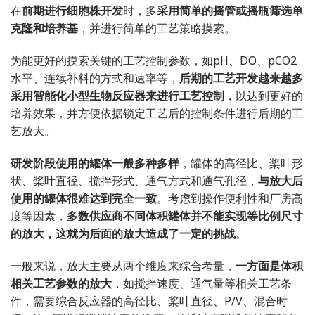
在
前期进行细胞株开发
时，多
采用简单的摇管或摇瓶筛选单
克隆和培养基
，并进行简单的工艺策略摸索。
为能更好的摸索关键的工艺控制参数，如pH、DO、pCO2
水平、连续补料的方式和速率等，
后期的工艺开发越来越多
采用智能化小型生物反应器来进行工艺控制
，以达到更好的
培养效果，并方便依据锁定工艺后的控制条件进行后期的工
艺放大。
研发阶段使用的罐体一般多种多样
，罐体的高径比、桨叶形
状、桨叶直径、搅拌形式、通气方式和通气孔径，
与放大后
使用的罐体很难达到完全一致
。考虑到操作便利性和厂房高
度等因素，
多数供应商不同体积罐体并不能实现等比例尺寸
的放大，这就为后面的放大造成了一定的挑战
。
一般来说，放大主要从两个维度来综合考量，
一方面是体积
相关工艺参数的放大
，如搅拌速度、通气量等相关工艺条
件，需要综合反应器的高径比、桨叶直径、P/V、混合时