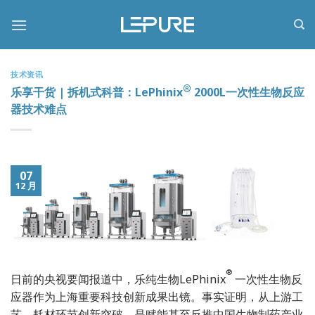
跳
到
内
容
技术资讯
®
乐享干货 | 拆机式科普：LePhinix
2000L一次性生物反应
器技术难点
07
12 月
®
日前的央视要闻报道中，乐纯生物LePhinix
一次性生物反
应器作为上海重要科技创新成果出镜。事实证明，从上游工
艺、耗材环节创新突破，是赋能甚至反推中国生物制药产业