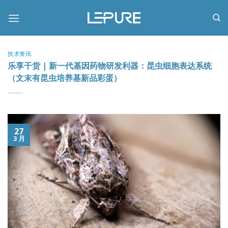
跳
到
内
容
技术资讯
乐享干货 | 新一代基因药物研发利器：昆虫细胞表达系统
（文末有昆虫培养基新品彩蛋）
27
3 月