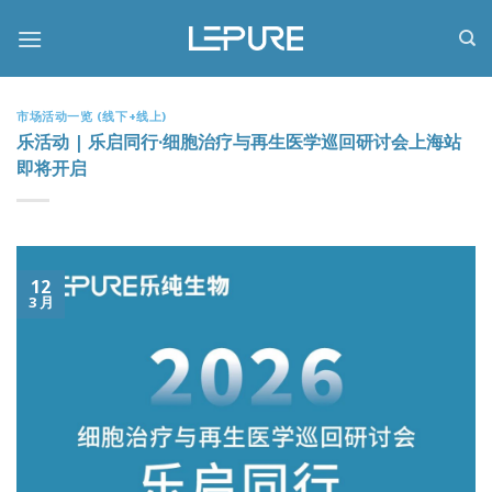
跳
到
内
容
市场活动一览 (线下+线上)
乐活动 | 乐启同行·细胞治疗与再生医学巡回研讨会上海站
即将开启
12
3 月