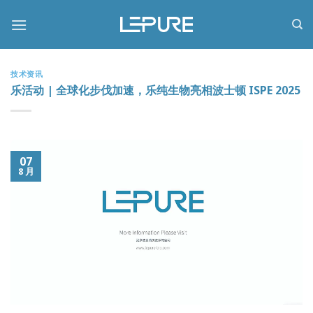
跳
到
内
容
技术资讯
乐活动 | 全球化步伐加速，乐纯生物亮相波士顿 ISPE 2025
07
8 月