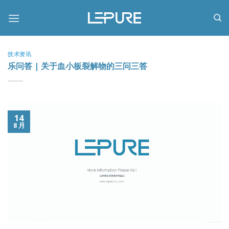
跳
到
内
容
技术资讯
乐问答 | 关于血小板裂解物的三问三答
14
8 月