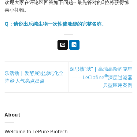
欢迎大家在评论区回答如下问题~ 最先答对的3位将获得惊
喜小礼物。
Q：请说出乐纯生物一次性储液袋的完整名称。
深思熟“滤” | 高浊高杂的克星
乐活动 | 发酵展过滤纯化全
®
——LeClafine
深层过滤器
阵容·人气亮点盘点
典型应用案例
About
Welcome to LePure Biotech