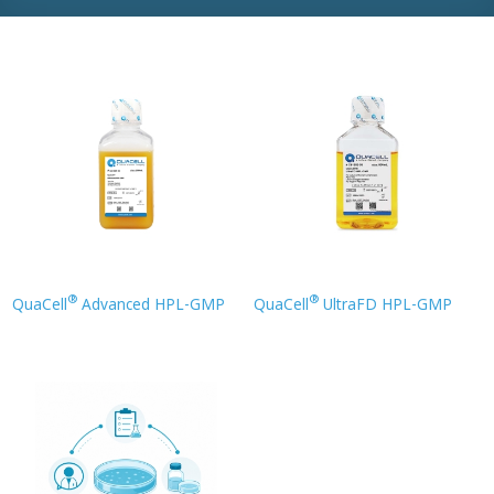
®
®
QuaCell
Advanced HPL-GMP
QuaCell
UltraFD HPL-GMP