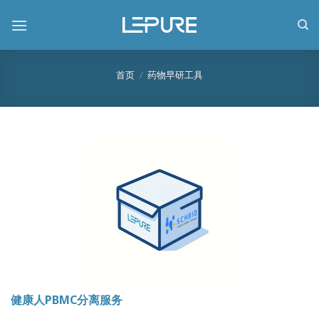
跳
到
内
容
首页
/
药物早研工具
健康人PBMC分离服务