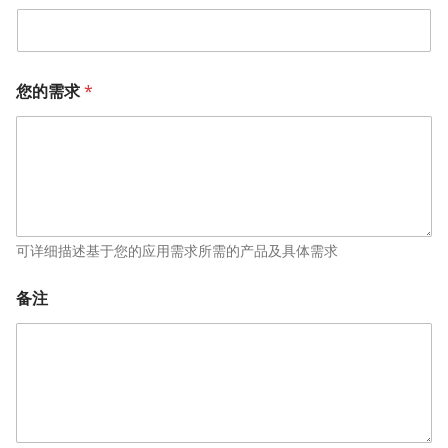
您的需求
*
可详细描述基于您的应用需求所需的产品及具体需求
*
备注
备
注
所
属
部
门