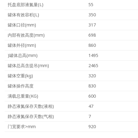
托盘底部液氮量(L)
55
罐体有效容积(L)
350
罐体口径(mm)
317
内部有效高度(mm)
698
罐体外径(mm)
860
)罐体总高(mm)
1495
罐体总高含提吊(mm)
2465
罐体空重(kg)
320
罐体操作高度
830
满载总重量(KG)
600
静态液氮保存天数(液相)
47
静态液氮保存天数(气相)
7
门宽要求>mm
920