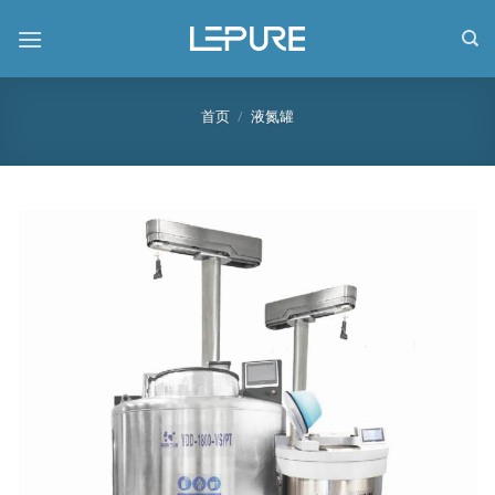
跳
到
内
容
首页
/
液氮罐