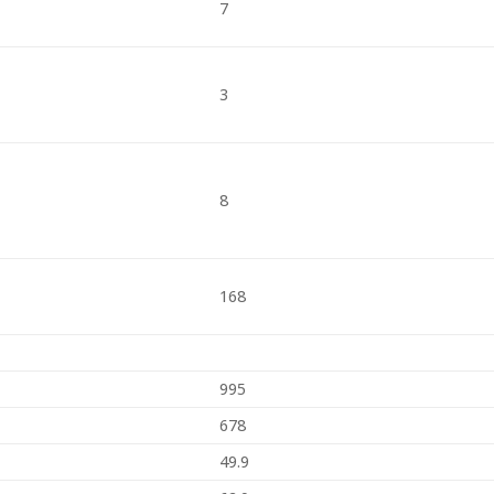
7
3
8
168
995
678
49.9