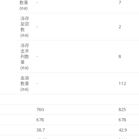
数量
-
7
(ea)
冻存
架层
-
2
数
(ea)
冻存
盒并
列数
-
8
量
(ea)
血袋
数量
-
112
(ea)
760
825
678
678
38.7
42.9