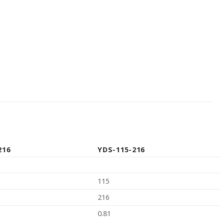
216
YDS-115-216
115
216
0.81