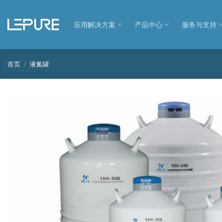
跳
到
应用解决方案
产品中心
服务与支持
内
容
首页
/
液氮罐