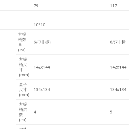
79
117
10*10
方提
桶数
6/(7非标)
6/(7非标
量
(ea)
方提
桶尺
142x144
142x144
寸
(mm)
盒子
尺寸
134x134
134x134
(mm)
方提
桶层
4
5
数
(ea)