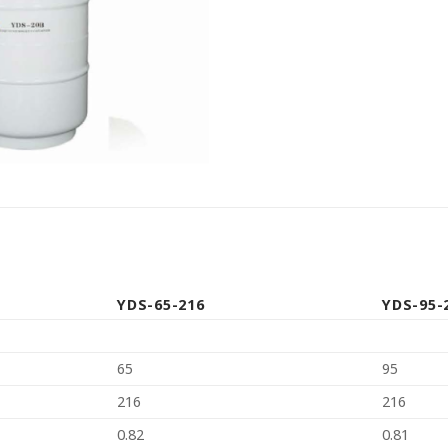
YDS-65-216
YDS-95-
65
95
216
216
0.82
0.81