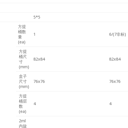
5*5
方提
桶数
1
6/(7非标)
量
(ea)
方提
桶尺
82x84
82x84
寸
(mm)
盒子
尺寸
76x76
76x76
(mm)
方提
桶层
4
4
数
(ea)
2ml
内旋