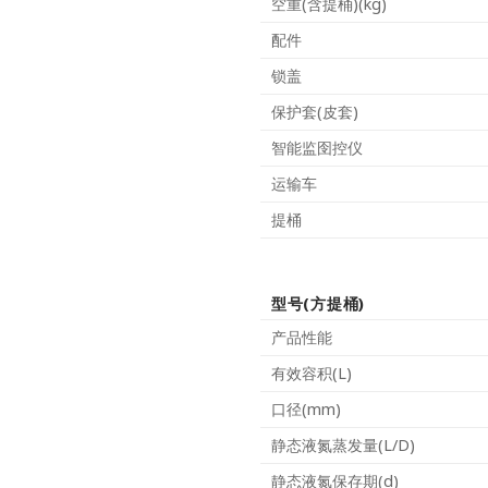
空重(含提桶)(kg)
配件
锁盖
保护套(皮套)
智能监囹控仪
运输车
提桶
型号(方提桶)
产品性能
有效容积(L)
口径(mm)
静态液氮蒸发量(L/D)
静态液氮保存期(d)