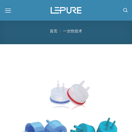
跳
到
内
容
首页
/
一次性技术