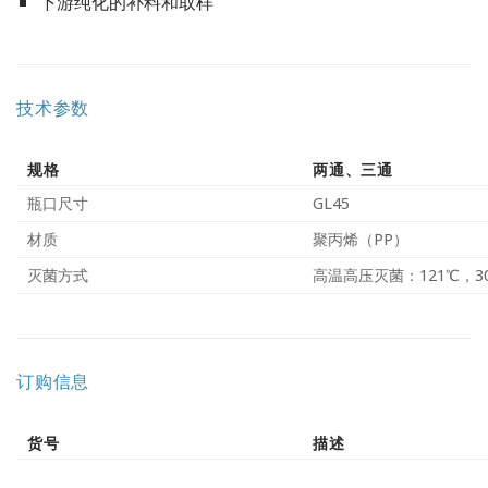
下游纯化的补料和取样
技术参数
规格
两通、三通
瓶口尺寸
GL45
材质
聚丙烯（PP）
灭菌方式
高温高压灭菌：121℃，30
订购信息
货号
描述