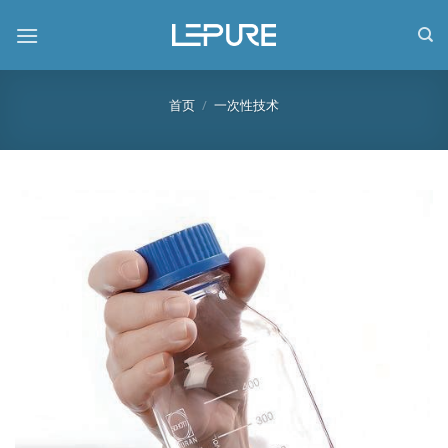
跳
到
内
容
首页
/
一次性技术